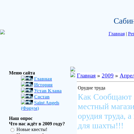
Сабин
Главная
|
Ре
Меню сайта
Главная
»
2009
»
Апре
Главная
История
Орудие труда
Устав Клана
Как Сообщают 
Состав
Saint Angels
местный магаз
(Форум)
орудия труда, 
Наш опрос
для шахты!!!
Что нас ждёт в 2009 году?
Новые квесты!